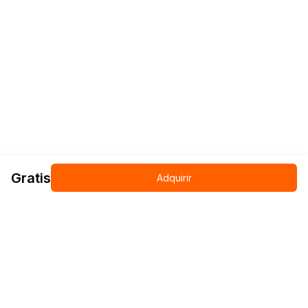
Gratis
Adquirir
Más productos relacionados
Fundamentos de Reciclaje y
Curso
Manejo de Desperdicios en
Puerto Rico