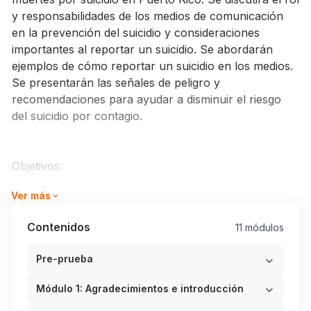
y responsabilidades de los medios de comunicación
en la prevención del suicidio y consideraciones
importantes al reportar un suicidio. Se abordarán
ejemplos de cómo reportar un suicidio en los medios.
Se presentarán las señales de peligro y
recomendaciones para ayudar a disminuir el riesgo
del suicidio por contagio.
Objetivos:
Presentar aspectos epidemiológicos del suicidio.
Ver más
Reflexionar sobre el rol de los medios de
comunicación en la prevención del suicidio.
Contenidos
11 módulos
Ofrecer recomendaciones sobre cómo reportar
un suicidio en los medios.
Pre-prueba
Aplicar lo discutido a través de un ejercicio
Módulo 1: Agradecimientos e introducción
práctico sobre los reportajes y notas
periodísticas que abordan el suicidio.